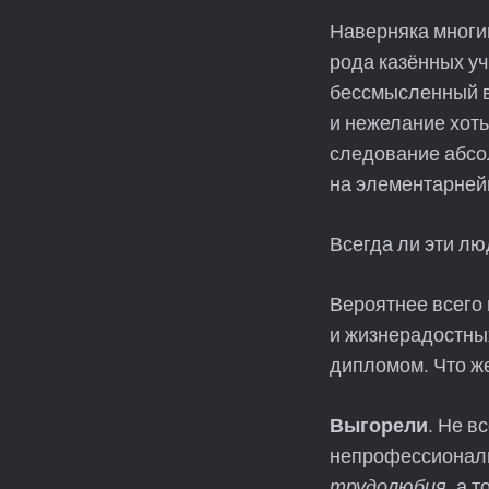
Наверняка многим
рода казённых у
бессмысленный в
и нежелание хоть
следование абсо
на элементарней
Всегда ли эти лю
Вероятнее всего н
и жизнерадостны
дипломом. Что же
Выгорели
. Не в
непрофессионалы
трудолюбия
, а 