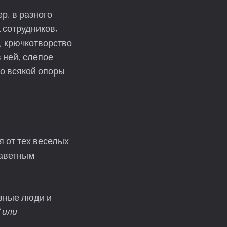
р, в разного
 сотрудников,
, крючкотворство
 ней, слепое
зо всякой опоры
я от тех веселых
заветным
ивные люди и
 или