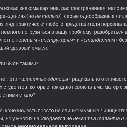
 из вас знакома картина, распространенная, наприме
чреждениях (но
не только
): серые однообразные лица
згляд практически любого представителя персонала
 немного погрузиться в вашу проблему, разобраться в
лютно нелепым «
инструкциям
» и «
стандартам
» бе
ший здравый смысл.
ди были такими?
ет, эти «
штатные единицы
» радикально отличаютс
х студентов, которые покидают свою альма-матер с 
 с ними стало?
се, конечно, есть просто не слишком умные / инициат
, но у многих наблюдается не
нехватка таланта и /
то самое
эмоциональное выгорание.