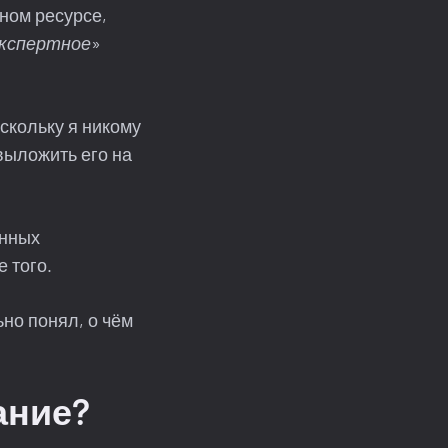
ном ресурсе,
кспертное
»
скольку я никому
выложить его на
ённых
 того.
ьно понял, о чём
ание?