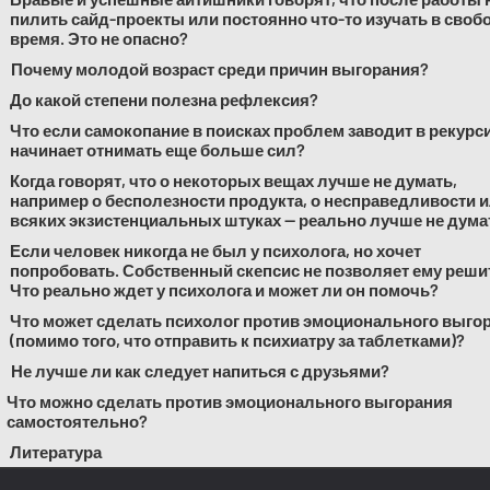
пилить сайд-проекты или постоянно что-то изучать в своб
время. Это не опасно?
Почему молодой возраст среди причин выгорания?
До какой степени полезна рефлексия?
Что если самокопание в поисках проблем заводит в рекурс
начинает отнимать еще больше сил?
Когда говорят, что о некоторых вещах лучше не думать,
например о бесполезности продукта, о несправедливости 
всяких экзистенциальных штуках — реально лучше не дума
Если человек никогда не был у психолога, но хочет
попробовать. Собственный скепсис не позволяет ему реши
Что реально ждет у психолога и может ли он помочь?
Что может сделать психолог против эмоционального выго
(помимо того, что отправить к психиатру за таблетками)?
Не лучше ли как следует напиться с друзьями?
Что можно сделать против эмоционального выгорания
самостоятельно?
Литература