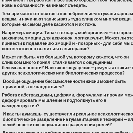
новые обязанности начинают съедать.
Технари часто относятся с пренебрежением к гуманитарным
вещам, и начинают записывать туда слишком многие вещи,
которые на самом деле касаются и их тоже.
Например, эмоции. Типа я технарь, мой организм — это прос
механизм, эмоции для девчонок, логика рулит. Может ли эт
привести к подавлению эмоций и «позорных» для себя мыс
соответственно вылиться в выгорание?
Может ли быть, что большой ум, которому кажется, что он
слишком много понял, сталкивается с ощущением
бессмысленности? Или такое ощущение — результат каких-
других психологических или биологических процессов?
Вообще ощущение бессмысленности жизни может быть
причиной, а не следствием?
Работа с абстракциями, цифрами, формулами и прочим мо
деформировать мышление и подтолкнуть его в
самодеструктив?
И как ты думаешь, существует ли реальное психологическо
биологическое разделение на гуманитариев и технарей — ил
некий пережиток социального разделения ролей?
Бравые и успешные айтишники говорят, что после работы 