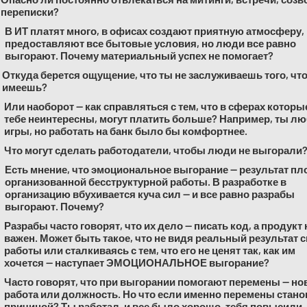
переписки?
В ИТ платят много, в офисах создают приятную атмосферу,
предоставляют все бытовые условия, но люди все равно
выгорают. Почему материальный успех не помогает?
Откуда берется ощущение, что ты не заслуживаешь того, чт
имеешь?
Или наоборот — как справляться с тем, что в сферах которы
тебе неинтересны, могут платить больше? Например, ты л
игры, но работать на банк было бы комфортнее.
Что могут сделать работодатели, чтобы люди не выгорали
Есть мнение, что эмоциональное выгорание — результат пл
организованной бесструктурной работы. В разработке в
организацию вбухивается куча сил — и все равно разрабы
выгорают. Почему?
Разрабы часто говорят, что их дело — писать код, а продукт 
важен. Может быть такое, что не видя реальный результат 
работы или сталкиваясь с тем, что его не ценят так, как им
хочется — наступает ЭМОЦИОНАЛЬНОЕ выгорание?
Часто говорят, что при выгорании помогают перемены — но
работа или должность. Но что если именно перемены стано
причиной? Ты работал, и все было хорошо, тебя повысили,