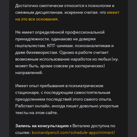
Достаточно скептически относится к психологии и
смежным дисциплинам, искренне считая, что
имеет
на это все основания
.
Не имеет определённой профессиональной
принадлежности, одинаково не доверяя
гештальтистам, КПТ-шникам, психоаналитикам и
даже бихевиористам. Однако в работе считает
возможным использование наработок из любых (ну,
может быть, кроме совсем уж эзотерических)
направлений.
Имеет опыт пребывания в психиатрическом
стационаре, с последующим самостоятельным
преодолением последствий этого самого опыта.
Работает онлайн, иногда пишет довольно упоротые
тексты на этом сайте.
Запись на консультацию
к Виталию доступна по
ссылке:
bootandpencil.com/schedule-appointment/