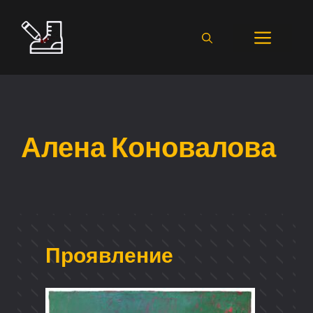
Перейти
к
Мен
содержимому
Алена Коновалова
Проявление