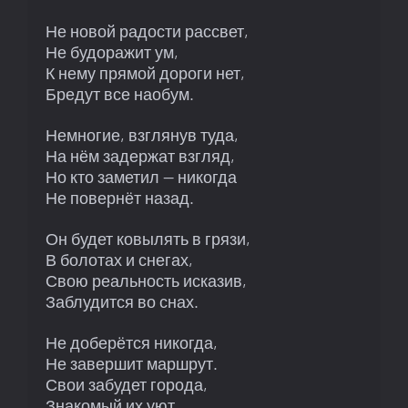
Не новой радости рассвет, 

Не будоражит ум, 

К нему прямой дороги нет, 

Бредут все наобум.

Немногие, взглянув туда, 

На нём задержат взгляд, 

Но кто заметил — никогда

Не повернёт назад.

Он будет ковылять в грязи, 

В болотах и снегах, 

Свою реальность исказив, 

Заблудится во снах.

Не доберётся никогда, 

Не завершит маршрут. 

Свои забудет города, 

Знакомый их уют. 
