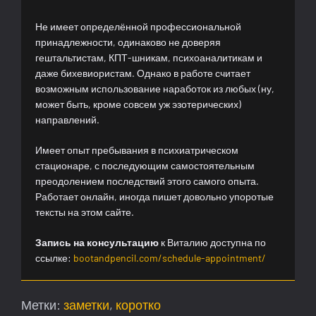
Не имеет определённой профессиональной
принадлежности, одинаково не доверяя
гештальтистам, КПТ-шникам, психоаналитикам и
даже бихевиористам. Однако в работе считает
возможным использование наработок из любых (ну,
может быть, кроме совсем уж эзотерических)
направлений.
Имеет опыт пребывания в психиатрическом
стационаре, с последующим самостоятельным
преодолением последствий этого самого опыта.
Работает онлайн, иногда пишет довольно упоротые
тексты на этом сайте.
Запись на консультацию
к Виталию доступна по
ссылке:
bootandpencil.com/schedule-appointment/
Метки:
заметки
,
коротко