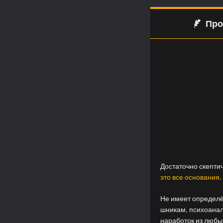
Про
Достаточно скепти
это все основания
.
Не имеет определё
шникам, психоанал
наработок из любых