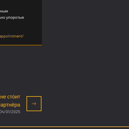
ьным
ьно упоротые
appointment/
не сто́ит
партнёра
04/01/2025