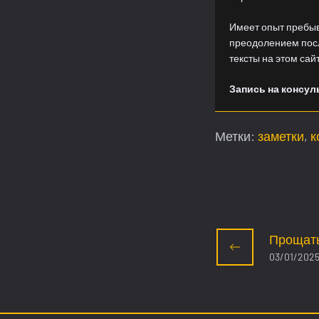
Имеет опыт пребы
преодолением посл
тексты на этом сай
Запись на консу
Метки:
заметки
,
к
Прощать
03/01/202