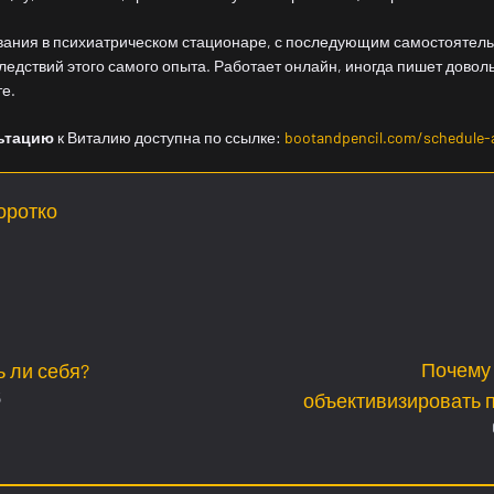
вания в психиатрическом стационаре, с последующим самостоятел
едствий этого самого опыта. Работает онлайн, иногда пишет довол
те.
льтацию
к Виталию доступна по ссылке:
bootandpencil.com/schedule-
оротко
Почему 
 ли себя?
5
объективизировать 