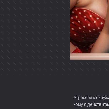
​Агрессия к окру
кому я действите