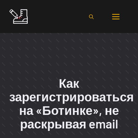
Перейти
к
Мен
содержимому
Как
зарегистрироваться
на «Ботинке», не
раскрывая email