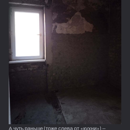
А чуть раньше (тоже слева от «кухни») —