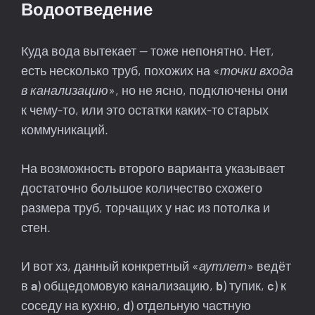
Водоотведение
Куда вода вытекает — тоже непонятно. Нет,
есть несколько труб, похожих на «
точки входа
в канализацию
», но не ясно, подключены они
к чему-то, или это остатки каких-то старых
коммуникаций.
На возможность второго варианта указывает
достаточно большое количество схожего
размера труб, торчащих у нас из потолка и
стен.
И вот хз, данный конкретный «
аутлет
» ведёт
в
a
) общедомовую канализацию,
b
) тупик,
c
) к
соседу на кухню,
d
) отдельную частную