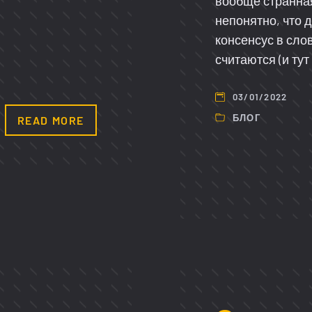
вообще странная
непонятно, что д
консенсус в сло
считаются (и тут
03/01/2022
БЛОГ
READ MORE