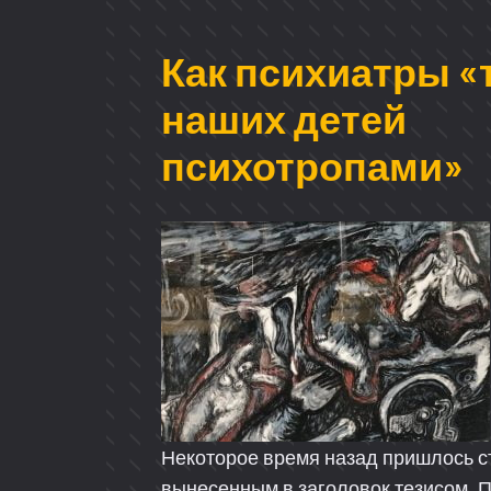
Как психиатры «
наших детей
психотропами»
Некоторое время назад пришлось с
вынесенным в заголовок тезисом. 