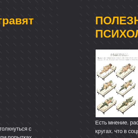
травят
ПОЛЕЗ
ПСИХО
Есть мнение, р
толкнуться с
кругах, что в со
При попытках