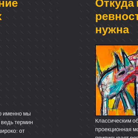
ние
Откуда
х
ревност
нужна
о именно мы
Классическим о
 ведь термин
проекционная мо
широко: от
приписывает ре