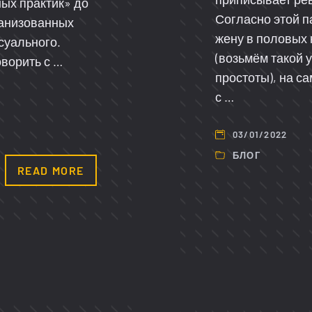
ых практик» до
Согласно этой 
ганизованных
жену в половых к
ксуального.
(возьмём такой 
оворить с …
простоты), на с
с …
03/01/2022
БЛОГ
READ MORE