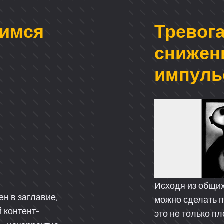
димся
Тревога
снижен
импуль
Исходя из общи
н в заглавие,
можно сделать п
й контент-
это не только пл