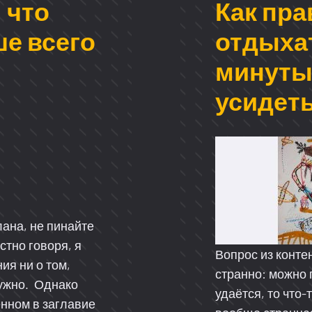
 что
Как пр
е всего
отдыхат
минуты
усидеть
ана, не пинайте
стно говоря, я
Вопрос из конте
ия ни о том,
странно: можно 
 нужно. Однако
удаётся, то что
енном в заглавие