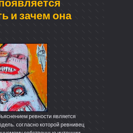
 появляется
ь и зачем она
бъяснением ревности является
дель, согласно которой ревнивец
внуемому собственные интенции.