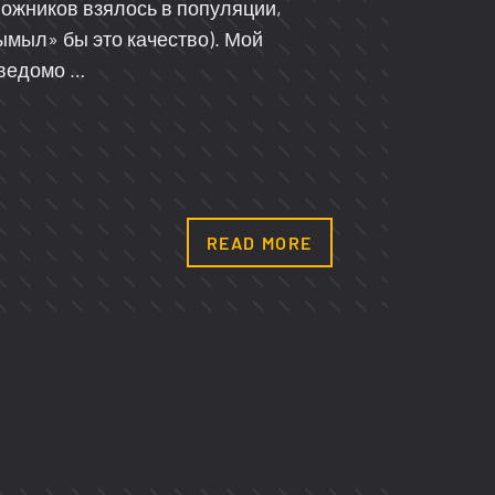
вожников взялось в популяции,
ымыл» бы это качество). Мой
аведомо …
READ MORE