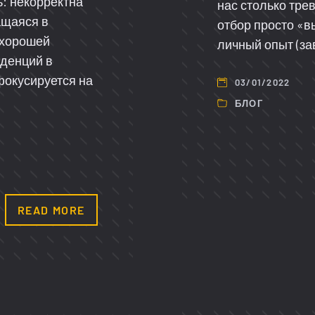
ь: некорректна
нас столько тре
ащаяся в
отбор просто «в
я хорошей
личный опыт (з
денций в
фокусируется на
03/01/2022
БЛОГ
READ MORE