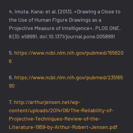
4. Imuta, Kana; et al. (2013). «Drawing a Close to
the Use of Human Figure Drawings as a
Projective Measure of Intelligence». PLOS ONE.
8 (3): e58991. doi:10.1371/journal.pone.0058991
5.
https://www.ncbi.nlm.nih.gov/pubmed/155620
6
6.
https://www.ncbi.nlm.nih.gov/pubmed/235165
90
7.
http://arthurjensen.net/wp-
content/uploads/2014/06/The-Reliability-of-
Projective-Techniques-Review-of-the-
Literature-1959-by-Arthur-Robert-Jensen.pdf