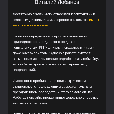
Виталий Лобанов
Достаточно скептически относится к психологии и
смежным дисциплинам, искренне считая, что
имеет
на это все основания
.
Не имеет определённой профессиональной
принадлежности, одинаково не доверяя
гештальтистам, КПТ-шникам, психоаналитикам и
даже бихевиористам. Однако в работе считает
возможным использование наработок из любых (ну,
может быть, кроме совсем уж эзотерических)
направлений.
Имеет опыт пребывания в психиатрическом
стационаре, с последующим самостоятельным
преодолением последствий этого самого опыта.
Работает онлайн, иногда пишет довольно упоротые
тексты на этом сайте.
Запись на консультацию
к Виталию доступна по