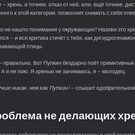
 — хрень, а точнее, отказ от неё, или, ещё точнее, ди
нного к этой категории, позволяет снимать с себя отв
то не нашло понимания у окружающих? Назови это хре
лся — и вся критика стечёт с тебя, как дигидрогенамо
лавающей птицы.
 — правильно. Вот Пупкин бездарно поёт примитивны
. А я не пою. Я хренью не занимаюсь, я — молодец.
учше никак, чем как Пупкин!
— слышит одобрительное
роблема не делающих хр
 человек действительно последователен в этой полити