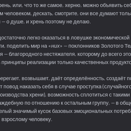
рень, или, что то же самое, херню, можно объявить се
человеком, дескать, смотрите, они все думают тольк
я — о душе, и хрень поэтому не делаю.
достаточно легко оказаться в ловушке экономической
и, поделить мир на «
них
» — поклонников Золотого Т
бя — благородного нестяжателя, которому до всего это
 принципы реализации только качественных продукто
берегает, возвышает, даёт определённость, создаёт 
т повод наказать себя в случае проступка (случайног
изводства хрени), возможность сплотиться с такими
ждебную по отношению к остальным группу, — в общ
елый значимый кусок базовых эмоциональных потреб
, взрослому человеку.