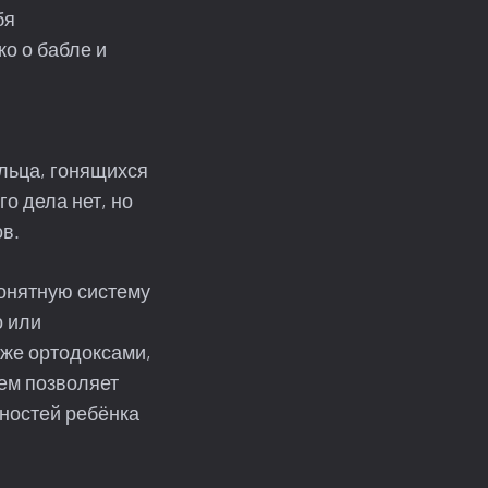
бя
о о бабле и
ельца, гонящихся
го дела нет, но
в.
понятную систему
о или
 же ортодоксами,
ем позволяет
ностей ребёнка