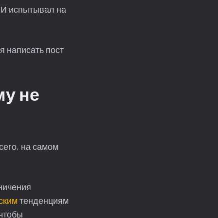
 И испытывал на
я написать пост
му не
сего, на самом
ничения
ским
тенденциям
 чтобы