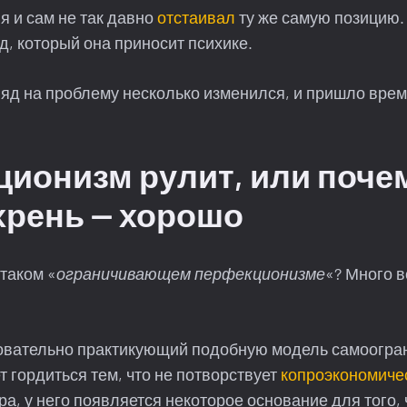
 я и сам не так давно
отстаивал
ту же самую позицию.
ед, который она приносит психике.
яд на проблему несколько изменился, и пришло врем
ионизм рулит, или п
оче
хрень — хорошо
 таком «
ограничивающем перфекционизме
«? Много в
овательно практикующий подобную модель самоогра
 гордиться тем, что не потворствует
копроэкономиче
а, у него появляется некоторое основание для того,