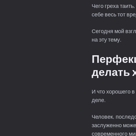
Чего греха таить,
себе весь тот вр
Сегодня мой взгл
на эту тему.
Перфекц
делать 
И что хорошего в
деле.
Человек, послед
заслуженно может
современного мир