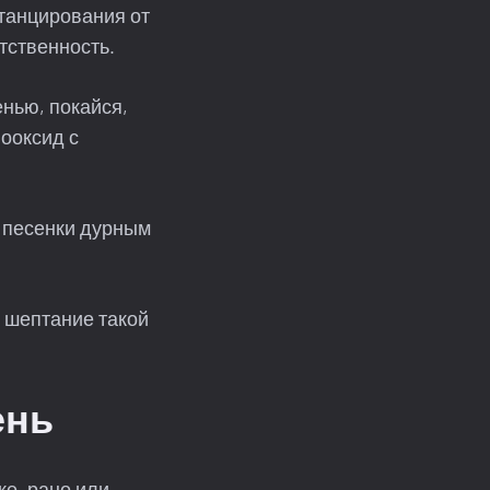
станцирования от
етственность.
нью, покайся,
нооксид с
е песенки дурным
 шептание такой
ень
ке, рано или