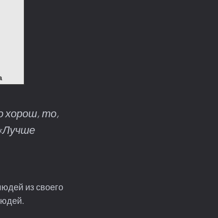
а
 хорош, то,
«
Лучше
людей из своего
людей.