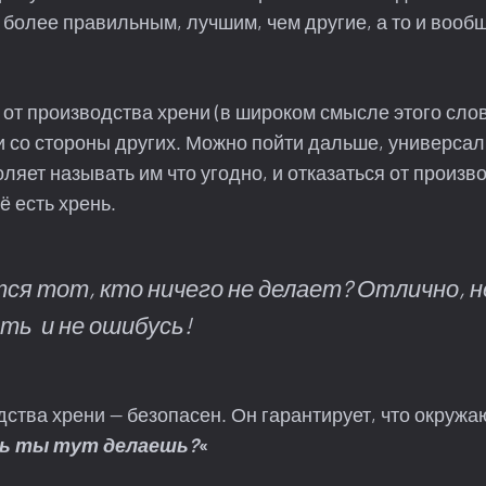
 более правильным, лучшим, чем другие, а то и вооб
з от производства хрени (в широком смысле этого сло
и со стороны других. Можно пойти дальше, универса
оляет называть им что угодно, и отказаться от произ
ё есть хрень.
ся тот, кто ничего не делает? Отлично, н
ать и не ошибусь!
дства хрени — безопасен. Он гарантирует, что окружа
ень ты тут делаешь?
«