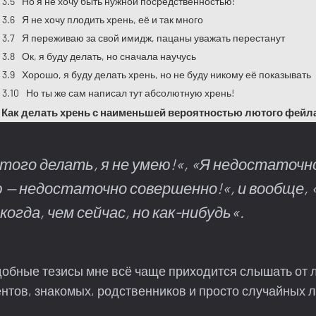
Но я не хочу быть нужной посредственностью!
Я не хочу плодить хрень, её и так много
Я переживаю за свой имидж, пацаны уважать перестанут
Ок, я буду делать, но сначала научусь
Хорошо, я буду делать хрень, но не буду никому её показывать
Но ты же сам написал тут абсолютную хрень!
Как делать хрень с наименьшей вероятностью лютого фейл
этого делать, я не умею!
«, «
Я недостаточно
ю — недостаточно совершенно!
«, и вообще, 
когда, чем сейчас, но как-нибудь
«.
добные тезисы мне всё чаще приходится слышать от 
нтов, знакомых, родственников и просто случайных 