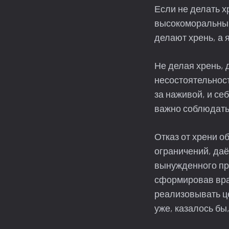
Если не делать х
высокоморальным 
делают хрень, а 
Не делая хрень, 
несостоятельност
за наживой, и се
важно соблюдать
Отказ от хрени о
ограничений, даё
вынужденного про
сформировав вра
реализовывать ц
уже, казалось бы