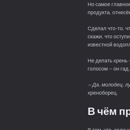
Но самое главное
продукта, отнесё
Сделал что-то, ч
скажи, что оступи
известной водоп
Не делать хрень
голосом — он гад
— Да, молодец, л
хреноборец.
В чём п
В том, что, если