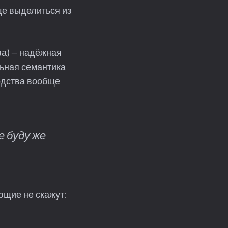
ще выделиться из
ва) — надёжная
льная семантика
водства вообще
е буду же
ющие не скажут: