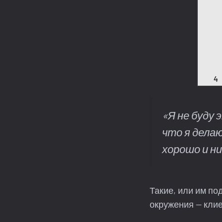
«
Я не буду 
что я дела
хорошо и ни
Такие, или им по
окружения — клие