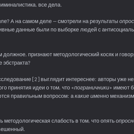
иминалистика, все дела.
еле? А на самом деле — смотрели на результаты
опрос
ктивные данные были по выборке людей с антисоциал
м должное, признают методологический косяк и говор
е эбстракта?
следование [2] выглядит интереснее: авторы уже не
го принятия идеи о том, что «
пограничники
» имеют 
аются правильным вопросом: а
какие именно
механизм
сть методологическая слабость в том, что опять
опросн
вешенный.