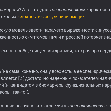
намеряли? А то, что для «
пограничников
» характерна
, сколько
сложности с регуляцией эмоций
.
ческую модель ввести параметр выраженности синусо
аженностью симптомов ПРЛ и агрессией потеряет зна
чём тут вообще синусовая аритмия, которая про сердц
а (не сама, конечно, она у всех есть, а её специфическ
является [3] достаточно надёжным показателем нали
ий (и кандидатом в биомаркеры функциональных нар
оры, так-то!).
овании показано, что агрессия у «
пограничников
» ск