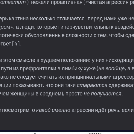
я ответил
»), нежели проактивная («чистая агрессия р
ерь картина несколько отличается: перед нами уже н
ером
», а люди, которые гиперчувствительны к воздей
логически обусловленные сложности с тем, чтобы сд
вет [4].
 в этом смысле в худшем положении: у них нисходящи
пути из префронталки в лимбику хуже (
не вообще
, а
нако не следует считать их принципиальными агрессо
ации показывают, что они таки
стараются
сдерживат
 чем женщины в среднем), просто
не получается
.
е посмотрим, о
какой именно
агрессии идёт речь, если