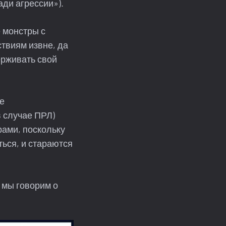
ади агрессии»).
е монстры с
ствиям извне, да
ерживать свой
е
 в случае ПРЛ)
рами, поскольку
ься, и стараются
 мы говорим о