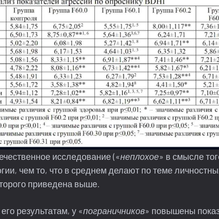
ечественное исследование («
неплохое
» в смысле тог
гии, чем то, что в среднем делают по теме личностны
которого приведена выше.
 его результатам, у «
пограничников
» повышены пока