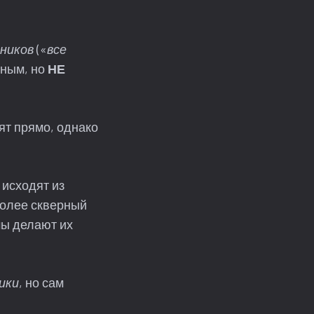
ников
(«
все
ьным, но
НЕ
ят прямо, однако
 исходят из
более скверный
ы делают их
ики
, но сам