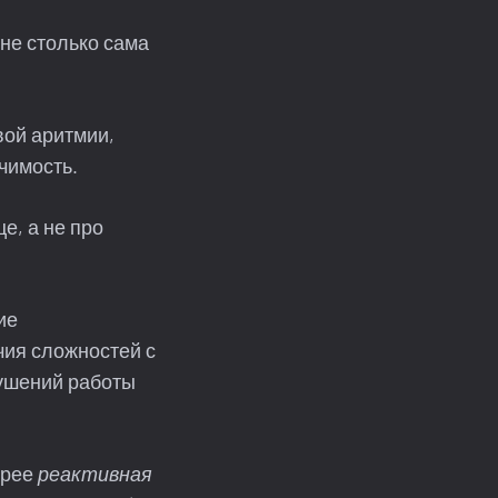
 не столько сама
вой аритмии,
чимость.
е, а не про
ие
чия сложностей с
ушений работы
орее
реактивная