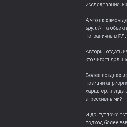
исследование, кр
А что на самом д
врут!
»), а объе
пограничным РЛ.
Авторы, отдать и
кто читает дальш
Более позднее ис
позиции априорно
характер, и зад
агрессивными?
И да, тут тоже е
подход более вз