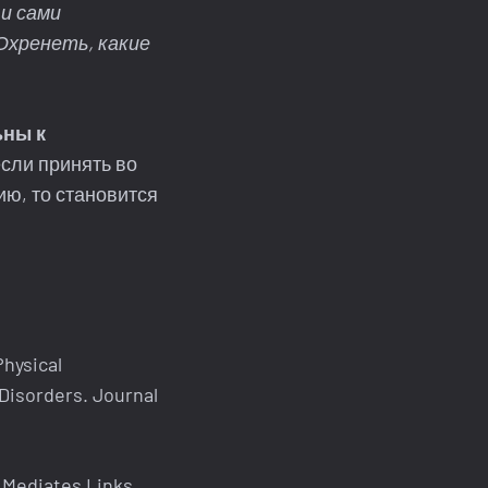
 и сами
Охренеть, какие
ьны к
если принять во
ию, то становится
Physical
 Disorders. Journal
a Mediates Links