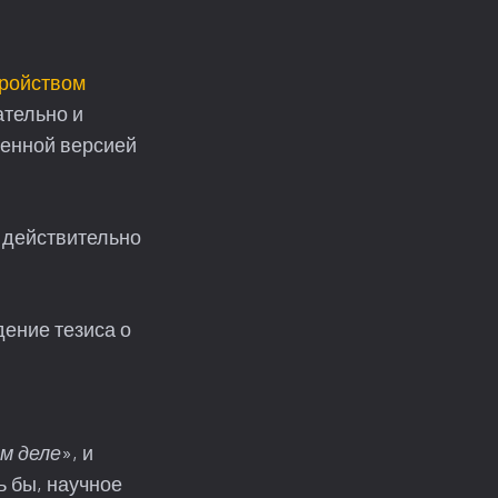
тройством
ательно и
ленной версией
Л действительно
дение тезиса о
м деле
», и
ь бы, научное