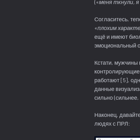
(«
меня ткнули, 
Согласитесь, теп
«
плохим характ
ещё и имеют био
эмоциональный от
Кстати, мужчины
контролирующие 
работают [5], од
данные визуализ
сильно (сильнее,
Наконец, давайт
людях с ПРЛ: