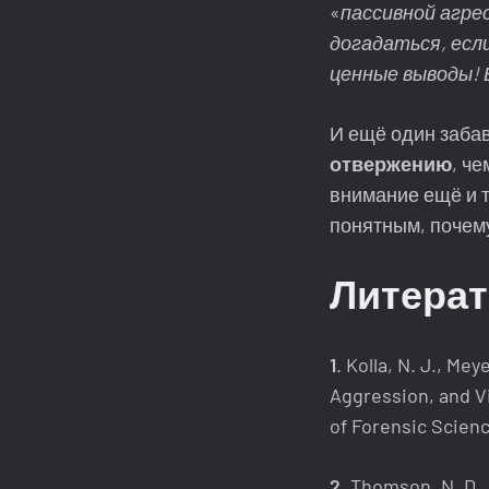
«
пассивной агре
догадаться, есл
ценные выводы! 
И ещё один заба
отвержению
, че
внимание ещё и т
понятным, почем
Литерат
1
. Kolla, N. J., Mey
Aggression, and Vi
of Forensic Science
2
. Thomson, N. D.,