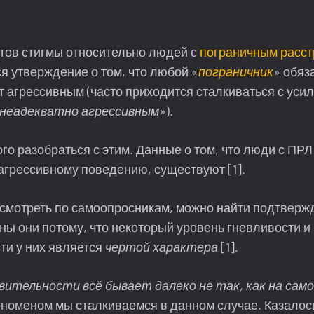
тов стигмы относительно людей с
пограничным расс
я утверждение о том, что любой «
пограничник
» обяз
 агрессивным (часто приходится сталкиваться с уси
неадекватно агрессивным
»).
о разобраться с этим. Данные о том, что люди с ПР
агрессивному поведению, существуют [1].
 смотреть по самоопросникам, можно найти подтверж
вны они потому, что некоторый уровень гневливости и
ти у них является
чертой характера
[1].
вительности всё бывает далеко не так, как на само
еноменом мы сталкиваемся в данном случае. Казалос