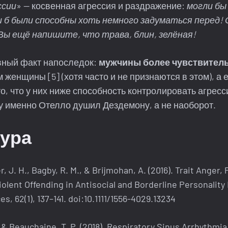
ссии
» — косвенная агрессия и раздражение:
могли бы
и б были способны хоть немного задуматься перед! 
Вы ещё напишите, что трава, блин, зелёная!
вный факт напоследок:
мужчины более чувствител
м женщины [5] (хотя часто и не признаются в этом), а 
о, что у них ниже способность контролировать агресс
у именно Отелло душил Дездемону, а не наоборот.
ура
er, J. H., Bagby, R. M., & Brijmohan, A. (2016). Trait Anger, 
olent Offending in Antisocial and Borderline Personality
s, 62(1), 137–141. doi:10.1111/1556-4029.13234
 & Beauchaine, T. P. (2018). Respiratory Sinus Arrhythmi