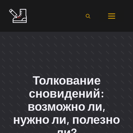
Перейти
к
Мен
содержимому
Толкование
сновидений:
возможно ли,
нужно ли, полезно
ли?